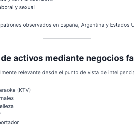
aboral y sexual
a patrones observados en España, Argentina y Estados 
de activos mediante negocios f
mente relevante desde el punto de vista de inteligencia
araoke (KTV)
rmales
elleza
”
portador