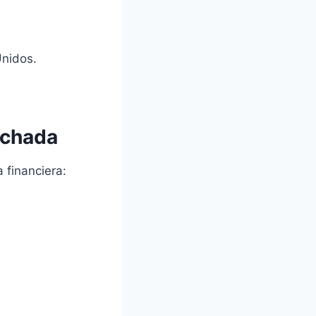
Unidos.
achada
 financiera: