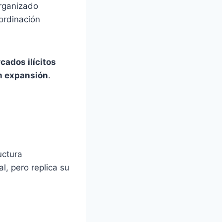
organizado
ordinación
cados ilícitos
en expansión
.
uctura
l, pero replica su