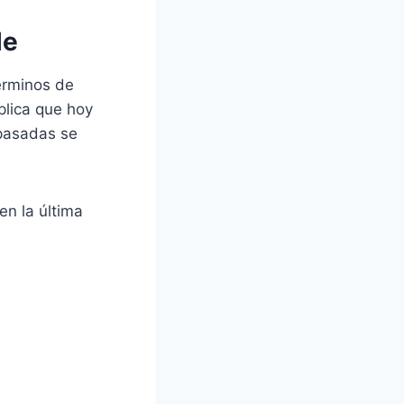
le
érminos de
plica que hoy
 pasadas se
en la última