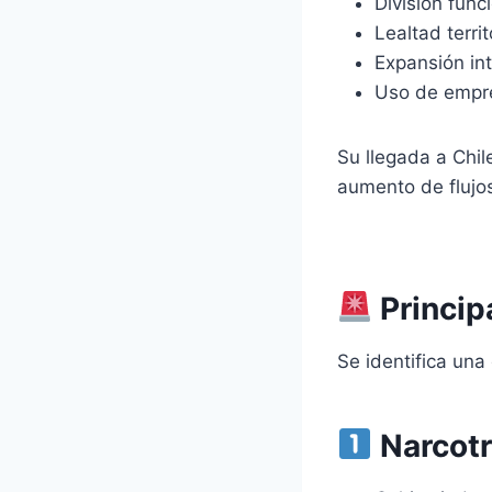
División func
Lealtad territ
Expansión in
Uso de empr
Su llegada a Chil
aumento de flujos
Princip
Se identifica una 
Narcotrá