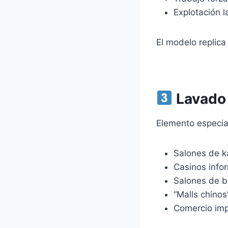
Explotación l
El modelo replic
Lavado 
Elemento especial
Salones de k
Casinos info
Salones de b
“Malls chinos
Comercio im