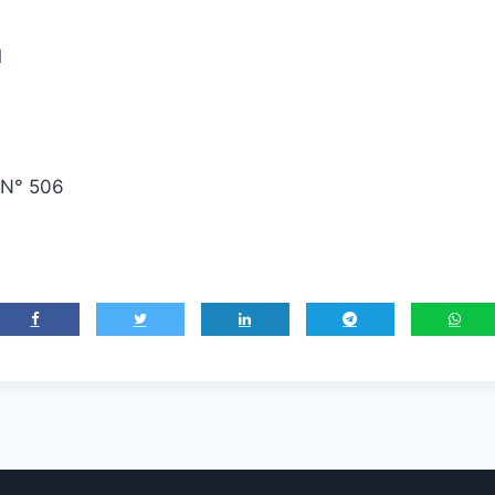
M
 N° 506