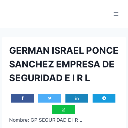
Saltar
al
contenido
GERMAN ISRAEL PONCE
SANCHEZ EMPRESA DE
SEGURIDAD E I R L
Nombre: GP SEGURIDAD E I R L