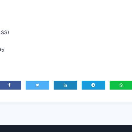
.SS)
05