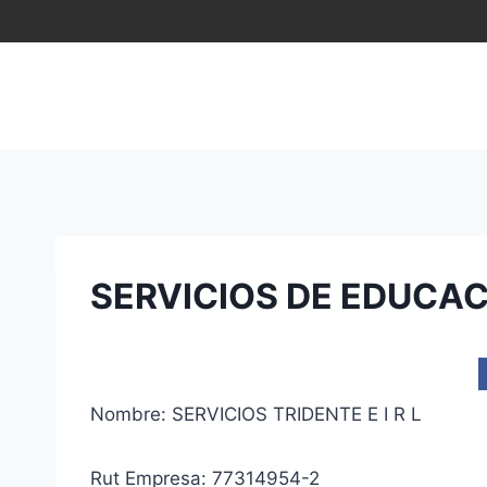
Saltar
al
contenido
SERVICIOS DE EDUCACI
Nombre: SERVICIOS TRIDENTE E I R L
Rut Empresa: 77314954-2