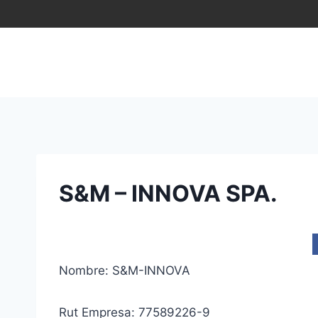
Saltar
al
contenido
S&M – INNOVA SPA.
Nombre: S&M-INNOVA
Rut Empresa: 77589226-9