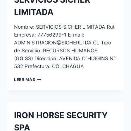
MARCELO
LIMITADA
MARCHANT
NARANJO
E.I.R.L
Nombre: SERVICIOS SICHER LIMITADA Rut
Empresa: 77756299-1 E-mail:
ADMINISTRACION@SICHERLTDA.CL Tipo
de Servicio: RECURSOS HUMANOS
(GG.SS) Dirección: AVENIDA O”HIGGINS N°
532 Prefectura: COLCHAGUA
SERVICIOS
LEER MÁS
SICHER
LIMITADA
IRON HORSE SECURITY
SPA