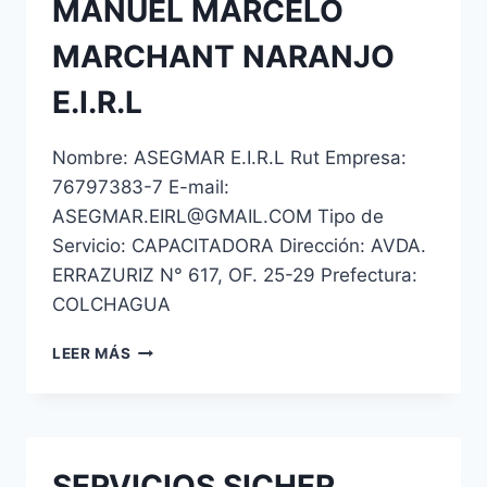
MANUEL MARCELO
MARCHANT NARANJO
E.I.R.L
Nombre: ASEGMAR E.I.R.L Rut Empresa:
76797383-7 E-mail:
ASEGMAR.EIRL@GMAIL.COM Tipo de
Servicio: CAPACITADORA Dirección: AVDA.
ERRAZURIZ N° 617, OF. 25-29 Prefectura:
COLCHAGUA
SEGURIDAD
LEER MÁS
PRIVADA
Y
GESTION
DE
RIESGOS
SERVICIOS SICHER
MANUEL