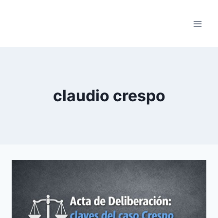
Saltar
al
contenido
claudio crespo