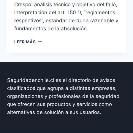
Crespo: análisis técnico y objetivo del fallo,
interpretación del art. 150 D, “reglamentos
respectivos”, estándar de duda razonable y
fundamentos de la absolución.
CASO
LEER MÁS
CLAUDIO
CRESPO:
QUÉ
ESTABLECE
EL
ACTA
Seguridadenchile.cl es el directorio de avisos
DE
clasificados que agrupa a distintas empresas,
DELIBERACIÓN
organizaciones y profesionales de la seguridad
Y
POR
que ofrecen sus productos y servicios como
QUÉ
alternativas de solución a sus usuarios.
SE
ABSUELVE