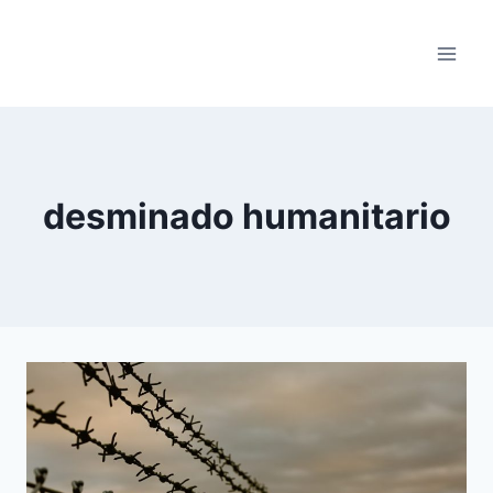
Saltar
al
contenido
desminado humanitario