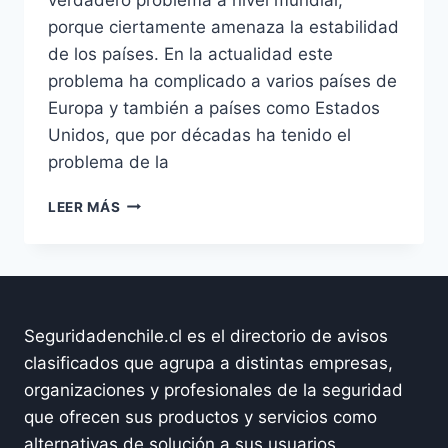
porque ciertamente amenaza la estabilidad
de los países. En la actualidad este
problema ha complicado a varios países de
Europa y también a países como Estados
Unidos, que por décadas ha tenido el
problema de la
SEGURIDAD
LEER MÁS
FRONTERIZA,
MIGRACIONES
MASIVAS
Y
CAMPOS
MINADOS
Seguridadenchile.cl es el directorio de avisos
clasificados que agrupa a distintas empresas,
organizaciones y profesionales de la seguridad
que ofrecen sus productos y servicios como
alternativas de solución a sus usuarios.