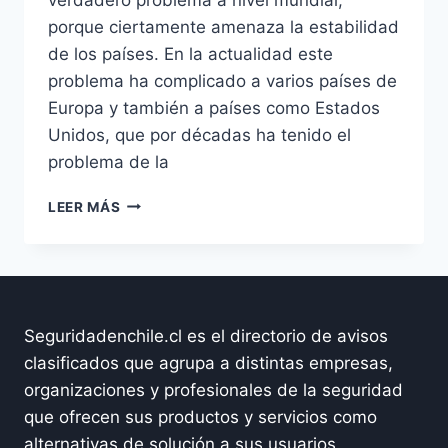
porque ciertamente amenaza la estabilidad
de los países. En la actualidad este
problema ha complicado a varios países de
Europa y también a países como Estados
Unidos, que por décadas ha tenido el
problema de la
SEGURIDAD
LEER MÁS
FRONTERIZA,
MIGRACIONES
MASIVAS
Y
CAMPOS
MINADOS
Seguridadenchile.cl es el directorio de avisos
clasificados que agrupa a distintas empresas,
organizaciones y profesionales de la seguridad
que ofrecen sus productos y servicios como
alternativas de solución a sus usuarios.