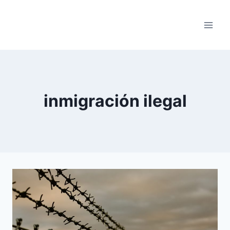
Saltar
al
contenido
inmigración ilegal