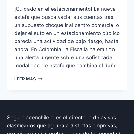
¡Cuidado en el estacionamiento! La nueva
estafa que busca vaciar sus cuentas tras
un supuesto choque Ir al centro comercial o
dejar el auto en un estacionamiento público
parecía una actividad de bajo riesgo, hasta
ahora. En Colombia, la Fiscalía ha emitido
una alerta urgente sobre una sofisticada
modalidad de estafa que combina el daño
ALERTA:
LEER MÁS
NUEVA
MODALIDAD
DE
ESTAFA
EN
ESTACIONAMIENTOS
Seguridadenchile.cl es el directorio de avisos
PÚBLICOS
clasificados que agrupa a distintas empresas,
(GUÍA
organizaciones y profesionales de la seguridad
DE