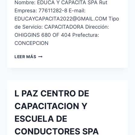
Nombre: EDUCA Y CAPACITA SPA Rut
Empresa: 77611282-8 E-mail:
EDUCAYCAPACITA2022@GMAIL.COM Tipo
de Servicio: CAPACITADORA Dirección:
OHIGGINS 680 OF 404 Prefectura:
CONCEPCION
CENTRO
LEER MÁS
DE
ESTUDIO
DESARROLLO
PERSONAL
Y
L PAZ CENTRO DE
CAPACITACION
NUEVO
CAPACITACION Y
MILLENIUM
SPA
ESCUELA DE
CONDUCTORES SPA