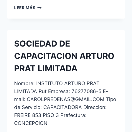
MARCO
LEER MÁS
ANTONIO
IRIBARREN
PAREDES
SERVICIOS
DE
SOCIEDAD DE
SEGURIDAD
PRIVADA
CAPACITACION ARTURO
E.I.R.L.
PRAT LIMITADA
Nombre: INSTITUTO ARTURO PRAT
LIMITADA Rut Empresa: 76277086-5 E-
mail: CAROLPREDENAS@GMAIL.COM Tipo
de Servicio: CAPACITADORA Dirección:
FREIRE 853 PISO 3 Prefectura:
CONCEPCION