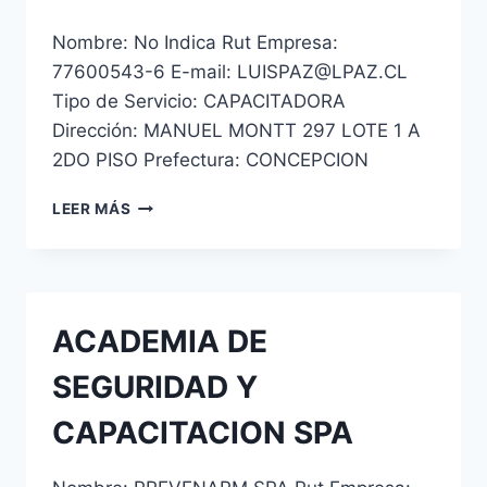
Nombre: No Indica Rut Empresa:
77600543-6 E-mail: LUISPAZ@LPAZ.CL
Tipo de Servicio: CAPACITADORA
Dirección: MANUEL MONTT 297 LOTE 1 A
2DO PISO Prefectura: CONCEPCION
L
LEER MÁS
PAZ
CENTRO
DE
CAPACITACION
Y
ACADEMIA DE
ESCUELA
DE
SEGURIDAD Y
CONDUCTORES
SPA
CAPACITACION SPA