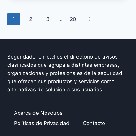
LIMITADA
Navegación
Siguiente
1
2
3
…
20
de
página
página
Seguridadenchile.cl es el directorio de avisos
clasificados que agrupa a distintas empresas,
organizaciones y profesionales de la seguridad
que ofrecen sus productos y servicios como
alternativas de solución a sus usuarios.
Acerca de Nosotros
Políticas de Privacidad
Contacto