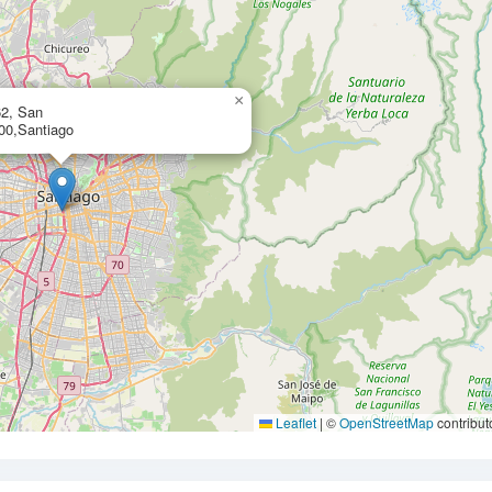
×
62, San
00,Santiago
Leaflet
|
©
OpenStreetMap
contribut