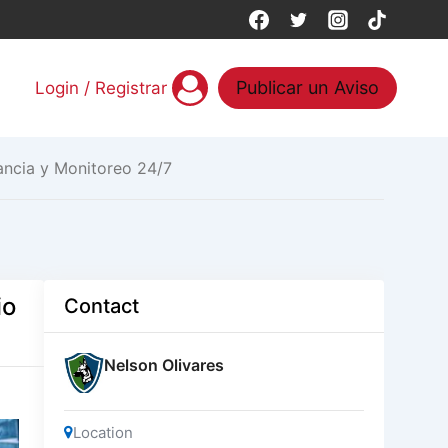
Publicar un Aviso
Login / Registrar
ancia y Monitoreo 24/7
io
Contact
Nelson Olivares
Location