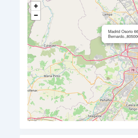
+
−
Madrid Osorio 6
Bernardo.,80500