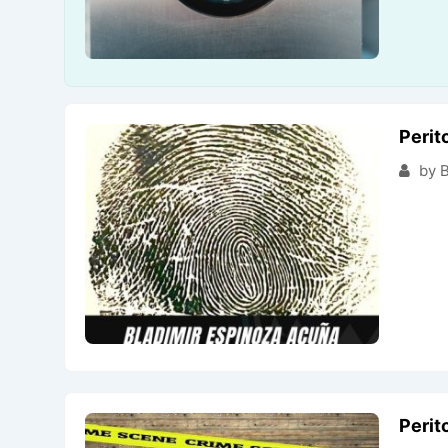
Perit
by 
Perit