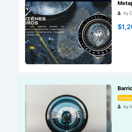
Metap
by D
$
1,
Barri
Desta
by I