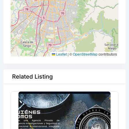
Leaflet
|
©
OpenStreetMap
contributors
Related Listing